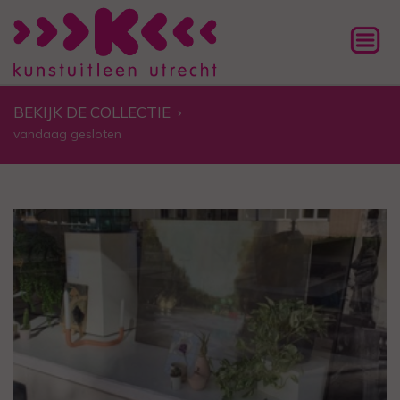
BEKIJK DE COLLECTIE
›
vandaag gesloten