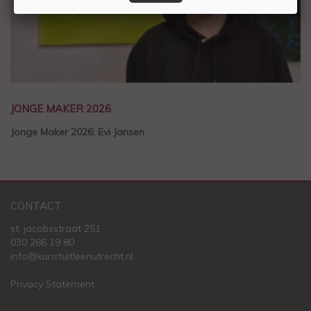
JONGE MAKER 2026
Jonge Maker 2026: Evi Jansen
CONTACT
st. jacobsstraat 251
030 286 19 80
info@kunstuitleenutrecht.nl
Privacy Statement