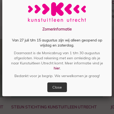
ZO WERKT HET LENEN, SPAREN EN KOPEN!
J
2
op
Zomerinformatie
Van 27 juli t/m 15 augustus zijn wij alleen geopend op
vrijdag en zaterdag.
Daarnaast is de Monicabrug van 1 t/m 30 augustus
afgesloten. Houd rekening met een omleiding als je
naar Kunstuitleen Utrecht komt. Meer informatie vind je
hier
.
Bedankt voor je begrip. We verwelkomen je graag!
Close
HT
STEUN STICHTING KUNSTUITLEEN UTRECHT
J