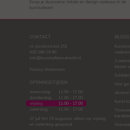
Koop je duurzame, lokale en design cadeaus in de
kunstuitleen!
CONTACT
BLOGS
st. jacobsstraat 251
Kunstca
030 286 19 80
cadeau
info@kunstuitleenutrecht.nl
3 veelv
kiezen 
Privacy Statement
Schilder
OPENINGSTIJDEN
Hoe ga 
woensdag
11.00 - 17.00
Abstract
donderdag
11.00 - 17.00
Kunst k
vrijdag
11.00 - 17.00
zaterdag
11.00 - 17.00
Thuiswe
karakte
27 juli t/m 15 augustus alleen op vrijdag
en zaterdag geopend
Wanddec