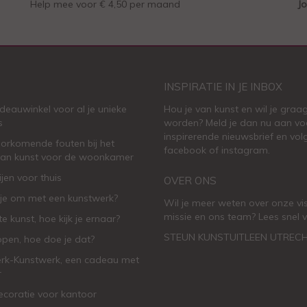
Help mee voor € 4,50 per maand
Jo
INSPIRATIE IN JE INBOX
deauwinkel voor al je unieke
Hou je van kunst en wil je graag
s
worden? Meld je dan nu aan vo
inspirerende
nieuwsbrief
en vol
oorkomende fouten bij het
facebook
of
instagram
.
van kunst voor de woonkamer
ijen voor thuis
OVER ONS
je om met een kunstwerk?
Wil je meer weten over onze vis
missie en ons team? Lees snel v
e kunst, hoe kijk je ernaar?
STEUN KUNSTUITLEEN UTREC
open, hoe doe je dat?
rk-Kunstwerk, een cadeau met
r
oratie voor kantoor