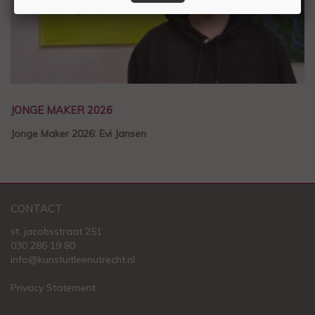
JONGE MAKER 2026
Jonge Maker 2026: Evi Jansen
CONTACT
st. jacobsstraat 251
030 286 19 80
info@kunstuitleenutrecht.nl
Privacy Statement