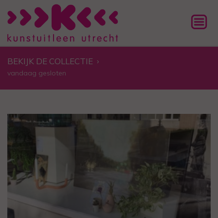
BEKIJK DE COLLECTIE
›
vandaag gesloten