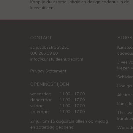
Koop je duurzame, lokale en design cadeaus in de
kunstuitleen!
CONTACT
BLOGS
st. jacobsstraat 251
Kunstca
030 286 19 80
cadeau
info@kunstuitleenutrecht.nl
3 veelv
kiezen 
Privacy Statement
Schilder
OPENINGSTIJDEN
Hoe ga 
woensdag
11.00 - 17.00
Abstract
donderdag
11.00 - 17.00
Kunst k
vrijdag
11.00 - 17.00
zaterdag
11.00 - 17.00
Thuiswe
karakte
27 juli t/m 15 augustus alleen op vrijdag
en zaterdag geopend
Wanddec