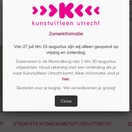
ZO WERKT HET LENEN, SPAREN EN KOPEN!
J
2
op
Zomerinformatie
Van 27 juli t/m 15 augustus zijn wij alleen geopend op
vrijdag en zaterdag.
Daarnaast is de Monicabrug van 1 t/m 30 augustus
afgesloten. Houd rekening met een omleiding als je
naar Kunstuitleen Utrecht komt. Meer informatie vind je
hier
.
Bedankt voor je begrip. We verwelkomen je graag!
Close
HT
STEUN STICHTING KUNSTUITLEEN UTRECHT
J