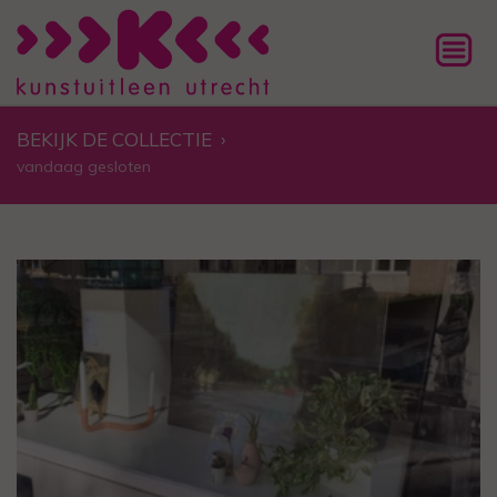
BEKIJK DE COLLECTIE
›
vandaag gesloten