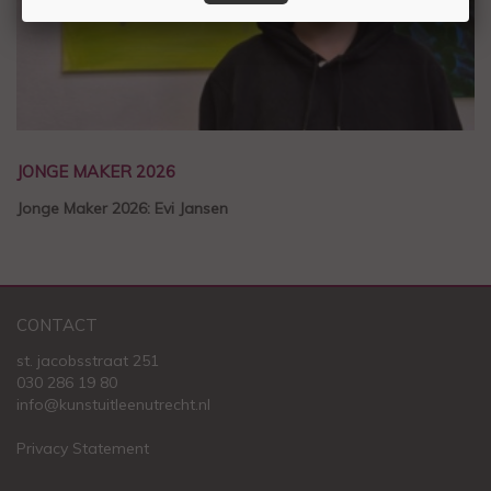
JONGE MAKER 2026
Jonge Maker 2026: Evi Jansen
CONTACT
st. jacobsstraat 251
030 286 19 80
info@kunstuitleenutrecht.nl
Privacy Statement