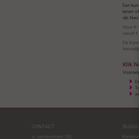
Een kuns
lenen of
als fees
Voor € 
vanaf € 
De Kunst
feesteli
Klik h
Voorwa
De
T
Je
CONTACT
BLOGS
st. jacobsstraat 251
Kunstca