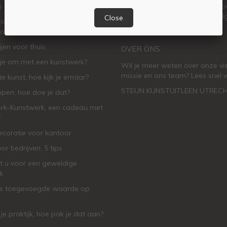
s
worden? Meld je dan nu aan vo
inspirerende
nieuwsbrief
en vol
Close
oorkomende fouten bij het
facebook
of
instagram
.
van kunst voor de woonkamer
ijen voor thuis
OVER ONS
je om met een kunstwerk?
Wil je meer weten over onze vis
missie en ons team? Lees snel v
e kunst, hoe kijk je ernaar?
STEUN KUNSTUITLEEN UTREC
open, hoe doe je dat?
rk-Kunstwerk, een cadeau met
r
oratie voor kantoor
or bedrijven, 5 tips
t u voor een geweldige
k
ls toegevoegde waarde op
 je praktijk, hoe pak je dat aan
?