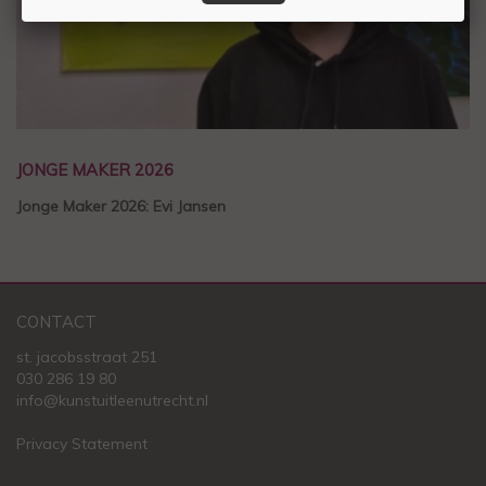
JONGE MAKER 2026
Jonge Maker 2026: Evi Jansen
CONTACT
st. jacobsstraat 251
030 286 19 80
info@kunstuitleenutrecht.nl
Privacy Statement