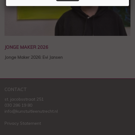
JONGE MAKER 2026
Jonge Maker 2026: Evi Jansen
CONTACT
st. jacobsstraat 251
030 286 19 80
info@kunstuitleenutrecht.nl
Privacy Statement