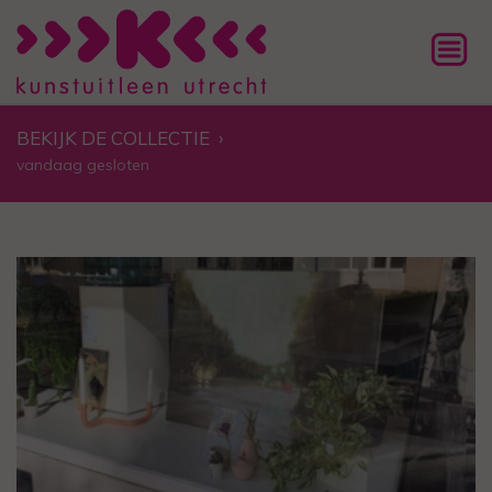
BEKIJK DE COLLECTIE
›
vandaag gesloten