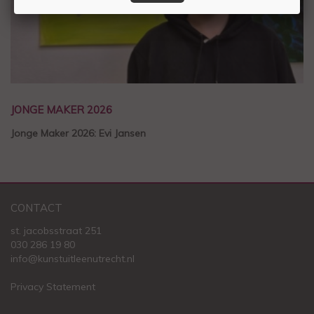
JONGE MAKER 2026
Jonge Maker 2026: Evi Jansen
CONTACT
st. jacobsstraat 251
030 286 19 80
info@kunstuitleenutrecht.nl
Privacy Statement