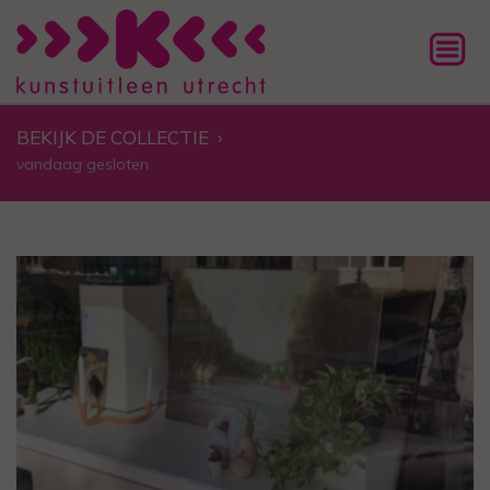
BEKIJK DE COLLECTIE
›
vandaag gesloten