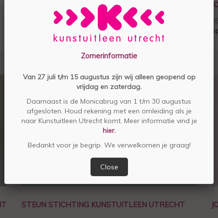
ZO WERKT HET LENEN, SPAREN EN KOPEN!
J
2
op
Zomerinformatie
Van 27 juli t/m 15 augustus zijn wij alleen geopend op
vrijdag en zaterdag.
Daarnaast is de Monicabrug van 1 t/m 30 augustus
afgesloten. Houd rekening met een omleiding als je
naar Kunstuitleen Utrecht komt. Meer informatie vind je
hier
.
Bedankt voor je begrip. We verwelkomen je graag!
Close
HT
STEUN STICHTING KUNSTUITLEEN UTRECHT
J