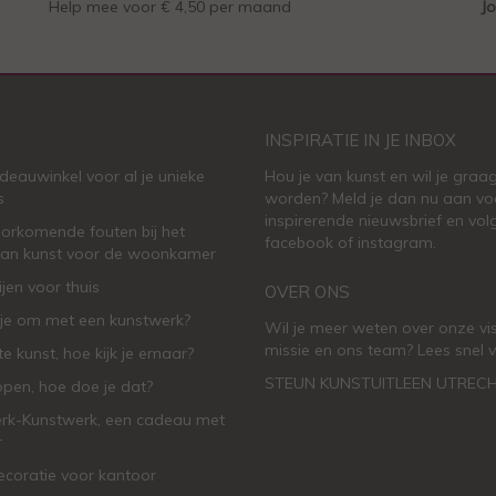
Help mee voor € 4,50 per maand
Jo
INSPIRATIE IN JE INBOX
deauwinkel voor al je unieke
Hou je van kunst en wil je graag
s
worden? Meld je dan nu aan vo
inspirerende
nieuwsbrief
en vol
oorkomende fouten bij het
facebook
of
instagram
.
van kunst voor de woonkamer
ijen voor thuis
OVER ONS
je om met een kunstwerk?
Wil je meer weten over onze vis
missie en ons team? Lees snel v
e kunst, hoe kijk je ernaar?
STEUN KUNSTUITLEEN UTREC
open, hoe doe je dat?
rk-Kunstwerk, een cadeau met
r
oratie voor kantoor