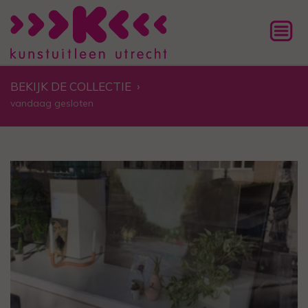
BEKIJK DE COLLECTIE
›
vandaag gesloten