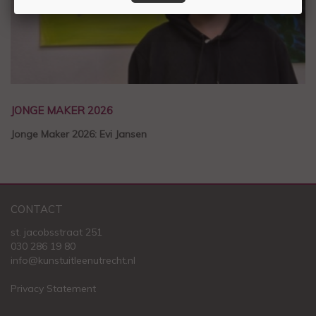
JONGE MAKER 2026
Jonge Maker 2026: Evi Jansen
CONTACT
st. jacobsstraat 251
030 286 19 80
info@kunstuitleenutrecht.nl
Privacy Statement