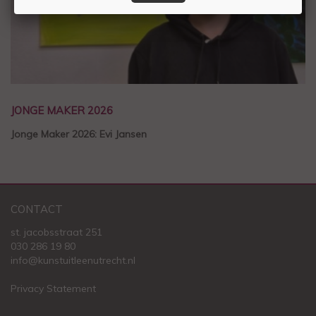
JONGE MAKER 2026
Jonge Maker 2026: Evi Jansen
CONTACT
st. jacobsstraat 251
030 286 19 80
info@kunstuitleenutrecht.nl
Privacy Statement