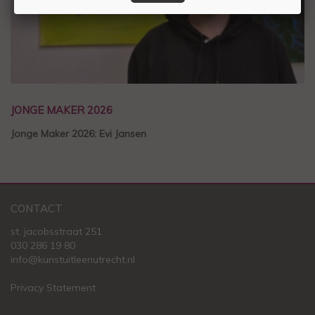
JONGE MAKER 2026
Jonge Maker 2026: Evi Jansen
CONTACT
st. jacobsstraat 251
030 286 19 80
info@kunstuitleenutrecht.nl
Privacy Statement