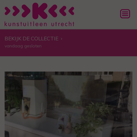
BEKIJK DE COLLECTIE
›
vandaag gesloten